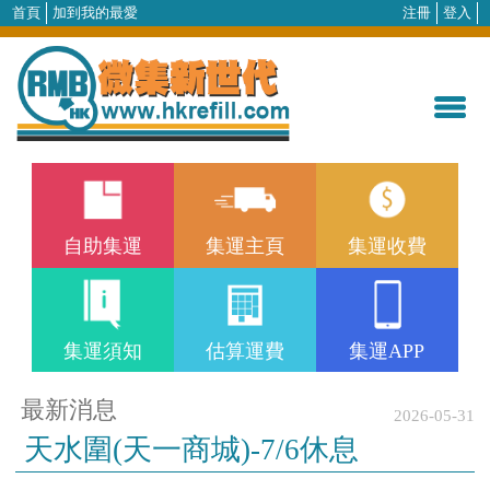
首頁
加到我的最愛
注冊
登入
自助集運
集運主頁
集運收費
集運須知
估算運費
集運APP
最新消息
2026-05-31
天水圍(天一商城)-7/6休息