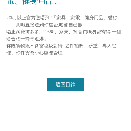
電、健身用品、
20kg 以上官方送唔到?「家具、家電、健身用品、貓砂
——我哋直接送到你屋企,唔使自己搬,

唔止淘寶拼多多,「1688、京東、抖音買嘅嘢都寄得,一個
倉合晒一齊寄返港」。

你既貨物絕不會當垃圾對待, 逐件拍照、磅重、專人管
返回目錄