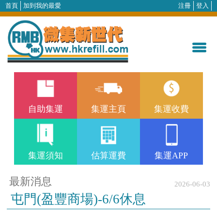
首頁
加到我的最愛
注冊
登入
自助集運
集運主頁
集運收費
集運須知
估算運費
集運APP
最新消息
2026-06-03
屯門(盈豐商場)-6/6休息